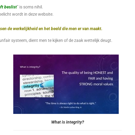
ft beslist
” is soms nihil.
belicht wordt in deze website.
tussen de werkelijkheid en het beeld die men er van maakt.
nfair systeem, dient men te kijken of de zaak wettelijk deugt.
What is integrity?