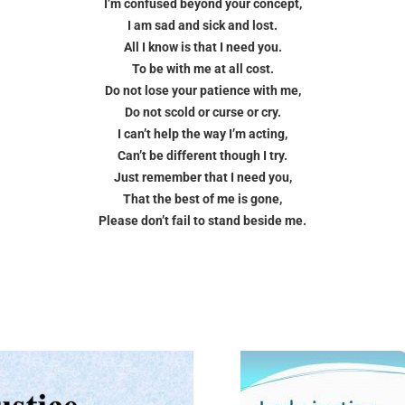
I’m confused beyond your concept,
I am sad and sick and lost.
All I know is that I need you.
To be with me at all cost.
Do not lose your patience with me,
Do not scold or curse or cry.
I can’t help the way I’m acting,
Can’t be different though I try.
Just remember that I need you,
That the best of me is gone,
Please don’t fail to stand beside me.