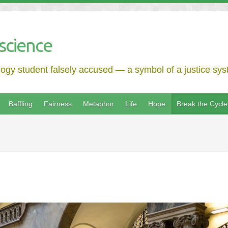
science
logy student falsely accused — a symbol of a justice syst
Baffling
Fairness
Metaphor
Life
Hope
Break the Cycle