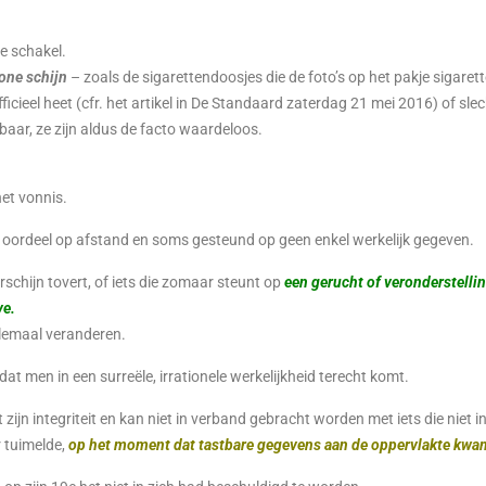
te schakel.
hone schijn
– zoals de sigarettendoosjes die de foto’s op het pakje sigaret
icieel heet (cfr. het artikel in De Standaard zaterdag 21 mei 2016) of sle
aar, ze zijn aldus de facto waardeloos.
het vonnis.
n oordeel op afstand en soms gesteund op geen enkel werkelijk gegeven.
orschijn tovert, of iets die zomaar steunt op
een gerucht of veronderstelli
ve.
elemaal veranderen.
dat men in een surreële, irrationele werkelijkheid terecht komt.
ijn integriteit en kan niet in verband gebracht worden met iets die niet i
 tuimelde,
op het moment dat tastbare gegevens aan de oppervlakte kwa