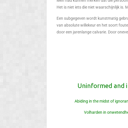
Men had kunnen merken dat die persoon o
Het is niet iets die niet waarschijnlijk is
Een subgegeven wordt kunstmatig gebrui
van absolute willekeur en het soort fou
door een jarenlange calvarie. Door oneve
Uninformed and i
Abiding in the midst of ignoran
Volharden in onwetendheid