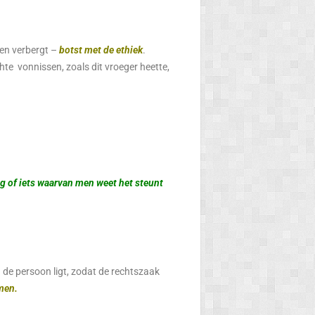
ten verbergt –
botst met de ethiek
.
chte vonnissen, zoals dit vroeger heette,
ng of iets waarvan men weet het steunt
n de persoon ligt, zodat de rechtszaak
men.