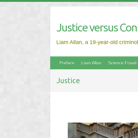
Justice versus Con
Liam Allan, a 19-year-old crimino
Preface
Liam Allan
Science Fraud
Justice