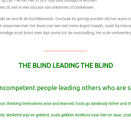
p zijn 19e het niet in zich had beschuldigd te worden.
. Men zit niet in een situatie van erkennen of ontkennen.
kt en wordt de hoofdkwestie. Oorzaak en gevolg worden als het ware o
ten waarmee men het leven van een een mens kapot maakt, zoals bij miscar
nredige inzet komt men dan soms tot de vaststelling, het is de verkeerde
THE BLIND LEADING THE BLIND
ncompetent people leading others who are sim
ce, thinking themselves wise and learned, fools go aimlessly hither and thit
, denkend wijs en geleerd, zoals gekken doelloos naar hier en daar, zoals 