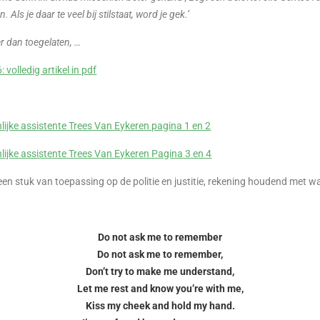
Als je daar te veel bij stilstaat, word je gek.’
r dan toegelaten, …
volledig artikel in pdf
lijke assistente Trees Van Eykeren pagina 1 en 2
lijke assistente Trees Van Eykeren Pagina 3 en 4
n stuk van toepassing op de politie en justitie, rekening houdend met wat e
Do not ask me to remember
Do not ask me to remember,
Don’t try to make me understand,
Let me rest and know you’re with me,
Kiss my cheek and hold my hand.