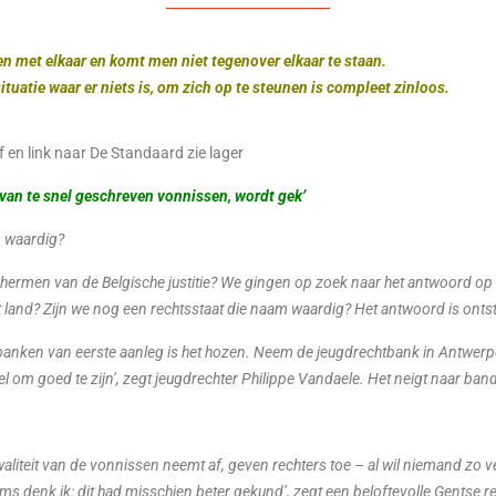
en met elkaar en komt men niet tegenover elkaar te staan.
ituatie waar er niets is, om zich op te steunen is compleet zinloos.
 link naar De Standaard zie lager
 van te snel geschreven vonnissen, wordt gek’
m waardig?
schermen van de Belgische justitie? We gingen op zoek naar het antwoord o
 land? Zijn we nog een rechtsstaat die naam waardig? Het antwoord is ontst
banken van eerste aanleg is het hozen. Neem de jeugdrechtbank in Antwerp
l om goed te zijn’, zegt jeugdrechter Philippe Vandaele. Het neigt naar band
kwaliteit van de vonnissen neemt af, geven rechters toe – al wil niemand zo
ms denk ik: dit had misschien beter gekund’, zegt een beloftevolle Gentse r