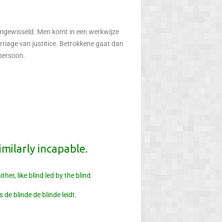
mgewisseld. Men komt in een werkwijze
riage van justitice. Betrokkene gaat dan
 persoon.
ilarly incapable.
her, like blind led by the blind
.
de blinde de blinde leidt.